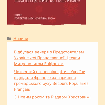
Категорії
Новини
Відбулася вечеря з Предстоятелем
Української Православної Церкви
Митрополитом Епіфанієм
Четвертий рік поспіль діти з України
відвідали Францію за сприяння
громадського руху Secours Populaires
Français
З Новим роком та Різдвом Христовим!