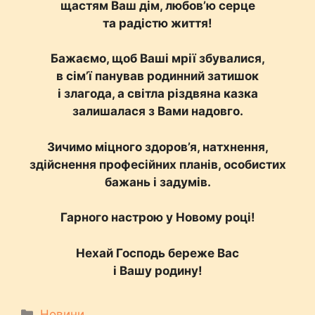
щастям Ваш дім, любов’ю серце
та радістю життя!
Бажаємо, щоб Ваші мрії збувалися,
в сім’ї панував родинний затишок
і злагода, а світла різдвяна казка
залишалася з Вами надовго.
Зичимо міцного здоров’я, натхнення,
здійснення професійних планів, особистих
бажань і задумів.
Гарного настрою у Новому році!
Нехай Господь береже Вас
і Вашу родину!
Категорії
Новини